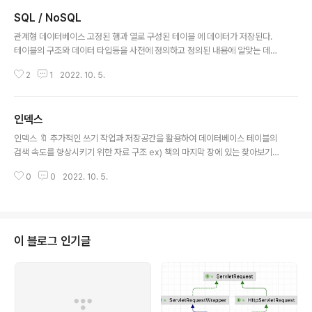
부 API를 호출하는 것이 있으면 안된다!!! 왜❓트랜잭션이 update, insert, 외
SQL / NoSQL
부 API 호출로 이루어진 상황에서, 외부 API 호출이 실패하여 롤백을 한다면 내
글 내용
부적인 롤백에는 문제가 없다.하지만, 만약 외부 API 호출을 완료하고 나서 롤
관계형 데이터베이스 고정된 행과 열로 구성된 테이블 에 데이터가 저장된다.
백을 한다면, 외부 API로 반영된 내용은 롤백하..
테이블의 구조와 데이터 타입등을 사전에 정의하고 정의된 내용에 알맞는 데이
터만 삽입할 수 있다. 엄격한 스키마 데이터는 테이블에 레코드로 저장되며, 각
2
1
2022. 10. 5.
테이블에는 명확하게 정의된 구조가 있다. 관계 데이터들을 여러개의 테이블으
로 나누어, 데이터들의 중복을 피할 수 있다. 테이블 간의 관계를 직관적으로 파
악할 수 있다. SQL 구조화된 쿼리 언어 특정 유형의 데이터베이스와 상호 작용
인덱스
하는데 사용하는 쿼리 언어 비 관계형 데이터베이스 데이터가 고정되어 있지 않
글 내용
은 데이터 베이스 데이터의 모델에 따라 유형이 다양하다. 스키마가 없는 것이
인덱스 🔖 추가적인 쓰기 작업과 저장공간을 활용하여 데이터베이스 테이블의
아니다! 특징 데이터 간의 관계를 정의하지 않는다. 대용량의 데이터를 저장할
검색 속도를 향상시키기 위한 자료 구조 ex) 책의 마지막 장에 있는 찾아보기
수 있다. 분산형 구조이다..
인덱스를 활용하면, 데이터를 조회하는 SELECT 외에도 UPDATE, DELETE
0
0
2022. 10. 5.
의 성능이 함께 향상된다. → 해당 연산을 수행하기 위해서는 해당 대상을 조회
해야만 작업을 할 수 있기 때문이다. 인덱스 관리 DBMS는 index를 항상 최신
의 정렬 상태로 유지해야 원하는 값을 빠르게 탐색할 수 있다. 인덱스가 적용된
컬럼에 INSERT, UPDATE, DELETE가 수행되면 각각의 연산을 추가적으로
해주어야 한다. 그에 따른 오버헤드가 발생 INSERT : 새로운 데이터에 대한 인
이 블로그 인기글
덱스 추가 UPDATE : 기존의 인덱스를 사용하지 않음 처리 후 갱신된..