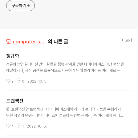
구독하기
더보기
💻 computer science/📦 database
의 다른 글
정규화
글 내용
정규화 ❗ 💡 릴레이션 간의 잘못된 종속 관계로 인한 데이터베이스 이상 현상 을
해결하거나, 저장 공간을 효율적으로 사용하기 위해 릴레이션을 여러 개로 분리
하는 과정 테이블간 데이터 중복을 줄이고, 중복된 데이터를 허용하지 않음으로
2
0
2022. 10. 5.
써 무결성을 향상(유지)하고, DB의 저장 용량도 줄인다. 데이터베이스 이상 현
상 (Anomaly) 서로 공유하는 데이터임에도 불구하고 각자의 튜플에 독립적으
로 존재하기 때문에 발생 삽입 이상 데이터 삽입시 특정 속성에 해당하는 값이
트랜잭션
없어 NULL을 입력해야 하는 현상 수정 이상 데이터 수정시 중복된 데이터의 일
글 내용
부만 수정되어 일어나는 데이터 불일치 현상 삭제 이상 데이터 삭제시 같이 저
🤔 트랜잭션💡 트랜잭션- 데이터베이스에서 하나의 논리적 기능을 수행하기
장된 다른 정보까지 연쇄적으로 삭제되는 현상 정규화 원칙 자료의 중복성은 감
위한 작업의 단위- 데이터베이스에 접근하는 방법은 쿼리, 즉 여러 개의 쿼리들
소해야 한다. 독..
을 하나로 묶는 단위 ACID 특징 1. 원자성 (Atomicity)“all or nothing” 원자
4
1
2022. 10. 5.
성(atomicity)은 트랜잭션이 이루어지는 작업(관련된 일)이 모두 수행되었거
나 되지 않았거나를 보장하는 특징 트랜잭션 단위로 여러 로직들을 묶을 때 외