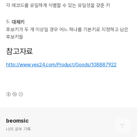
각 레코드를 유일하게 식별할 수 있는 유일성을 갖춘 키
대체키
후보키가 두 개 이상일 경우 어느 하나를 기본키로 지정하고 남은
후보키들
참고자료
http://www.yes24.com/Product/Goods/108887922
(새창열림)
로그 정보
beomsic
나의 공부 기록