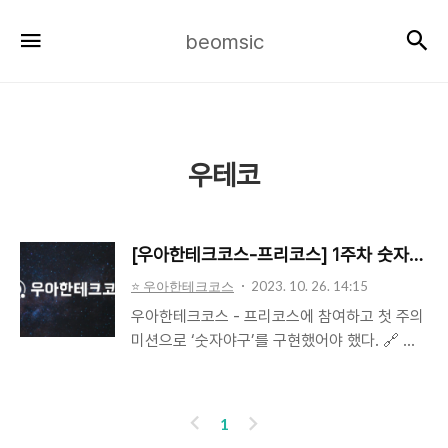
beomsic
검
메뉴
beomsic
우테코
[우아한테크코스-프리코스] 1주차 숫자야구 
⭐️ 우아한테크코스
2023. 10. 26. 14:15
우아한테크코스 - 프리코스에 참여하고 첫 주의
미션으로 ‘숫자야구’를 구현했어야 했다. 🔗 나
의 Pull Request Link ⚾ 숫자야구 🎯 요구사항
[x] 1 ~ 9 사이의 서로 다른 수로 이루어진 3자
리 수를 맞추기 [x] 같은 수가 같은 자리인 경우
이
다
1
스트라이크, 다른 자리인 경우 볼 [x] 컴퓨터가 1