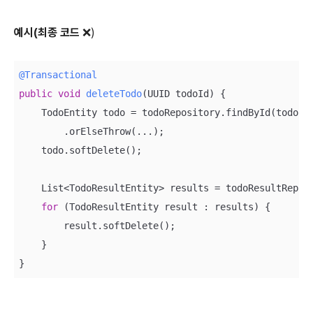
예시(최종 코드
❌)
@Transactional
public
void
deleteTodo
(UUID todoId)
{

    TodoEntity todo = todoRepository.findById(todoId)
        .orElseThrow(...);

    todo.softDelete();

    List<TodoResultEntity> results = todoResultReposi
for
 (TodoResultEntity result : results) {

        result.softDelete();

    }

}