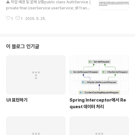
te에서 UUID 생성 방식Spring Data JPA에서 아래와 같이 UUID를 사용하
⚠️ 작업 배경 및 문제 상황public class AuthService {
는 경우@Entitypublic class UserE..
private final UserService userService; @Transa
ctional public User loginFromOAuth2(OAuth2Us
1
1
2025. 5. 25.
erInfo oAuth2UserInfo, String registrationId) { re
turn userService.existsByEmail(oAuth2UserInf
o.getEmail()) ? updateExistingUser(oAuth2UserI
nfo) : registerNewUser(oAuth2UserInfo, registr
ationId); }} 🌟 팀원의 피드백..! ?..
이 블로그 인기글
UI 표현하기
Spring Interceptor에서 Re
quest 데이터 처리