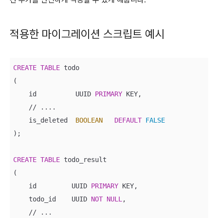
적용한 마이그레이션 스크립트 예시
CREATE
TABLE
 todo

(

    id          UUID 
PRIMARY
 KEY,

/
/
 ....

    is_deleted  
BOOLEAN
DEFAULT
FALSE
);

CREATE
TABLE
 todo_result

(

    id         UUID 
PRIMARY
 KEY,

    todo_id    UUID 
NOT
NULL
,

/
/
 ...
