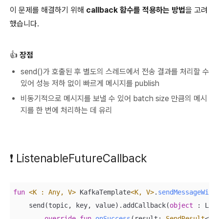
이 문제를 해결하기 위해
callback 함수를 적용하는 방법
을 고려
했습니다.
👍 장점
send()가 호출된 후 별도의 스레드에서 전송 결과를 처리할 수
있어 성능 저하 없이 빠르게 메시지를 publish
비동기적으로 메시지를 보낼 수 있어 batch size 만큼의 메시
지를 한 번에 처리하는 데 유리
❗ ListenableFutureCallback
fun
<K : Any, V>
 KafkaTemplate
<K, V>
.
sendMessageWith
    send(topic, key, value).addCallback(
object
 : Lis
override
fun
onSuccess
(result: 
SendResult
<
K
,