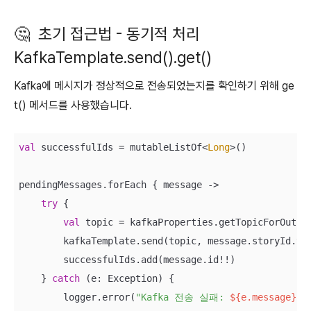
🤔 초기 접근법 - 동기적 처리
KafkaTemplate.send().get()
Kafka에 메시지가 정상적으로 전송되었는지를 확인하기 위해 ge
t() 메서드를 사용했습니다.
val
 successfulIds = mutableListOf<
Long
>()

pendingMessages.forEach { message ->

try
 {

val
 topic = kafkaProperties.getTopicForOutbox
        kafkaTemplate.send(topic, message.storyId.to
        successfulIds.add(message.id!!)

    } 
catch
 (e: Exception) {

        logger.error(
"Kafka 전송 실패: 
${e.message}
"
)
