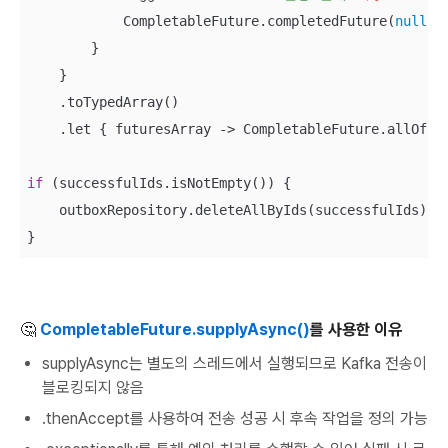
            CompletableFuture.completedFuture(
null
)

        }

    }

    .toTypedArray()

    .let { futuresArray -> CompletableFuture.allOf(*f
if
 (successfulIds.isNotEmpty()) {

    outboxRepository.deleteAllByIds(successfulIds)

}
🤔
CompletableFuture.supplyAsync()
를 사용한 이유
supplyAsync는 별도의 스레드에서 실행되므로 Kafka 전송이
블로킹되지 않음
.thenAccept를 사용하여 전송 성공 시 후속 작업을 정의 가능