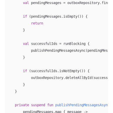
val
 pendingMessages = outboxRepository.findAl
if
 (pendingMessages.isEmpty()) {

return
        }

val
 successfulIds = runBlocking {

            publishPendingMessagesAsync(pendingMessag
        }

if
 (successfulIds.isNotEmpty()) {

            outboxRepository.deleteAllById(successful
        }

    }

private
suspend
fun
publishPendingMessagesAsync
(
        pendingMessages.map { message ->
