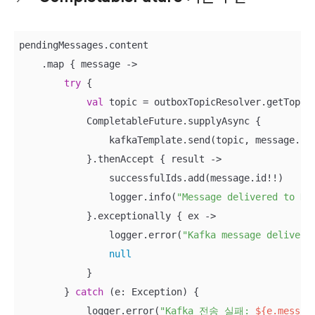
pendingMessages.content

    .map { message ->

try
 {

val
 topic = outboxTopicResolver.getTopicF
            CompletableFuture.supplyAsync {

                kafkaTemplate.send(topic, message.st
            }.thenAccept { result ->

                successfulIds.add(message.id!!)

                logger.info(
"Message delivered to Ka
            }.exceptionally { ex ->

                logger.error(
"Kafka message delivery
null
            }

        } 
catch
 (e: Exception) {

            logger.error(
"Kafka 전송 실패: 
${e.messag