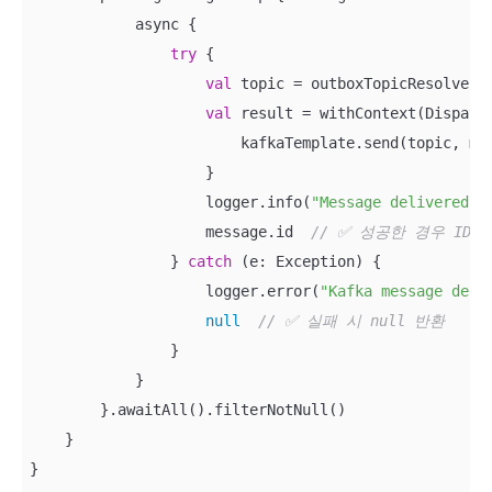
            async {

try
 {

val
 topic = outboxTopicResolver.g
val
 result = withContext(Dispatch
                        kafkaTemplate.send(topic, mes
                    }

                    logger.info(
"Message delivered t
                    message.id  
// ✅ 성공한 경우 ID 
                } 
catch
 (e: Exception) {

                    logger.error(
"Kafka message deli
null
// ✅ 실패 시 null 반환
                }

            }

        }.awaitAll().filterNotNull()

    }

}