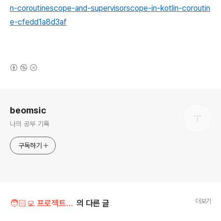
n-coroutinescope-and-supervisorscope-in-kotlin-coroutin
e-cfedd1a8d3af
(새창열림)
로그 정보
beomsic
나의 공부 기록
구독하기
더보기
🧑🏻‍💻 프로젝트/beomstory
의 다른 글