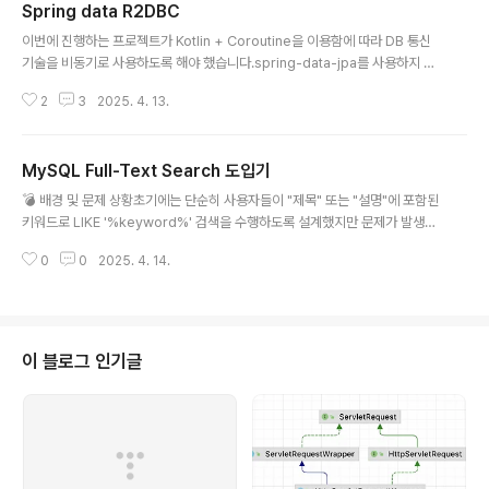
Spring data R2DBC
글 내용
이번에 진행하는 프로젝트가 Kotlin + Coroutine을 이용함에 따라 DB 통신
기술을 비동기로 사용하도록 해야 했습니다.spring-data-jpa를 사용하지 못
하기에 database와 비동기로 통신할 수 있는 기술에 대해서 찾아보게 되었습
2
3
2025. 4. 13.
니다.📌 Hibernate ReactiveHibernate Reactive는 JPA의 Reactive
구현체로 JPA 반응형 구현체ORM 기능을 전부 활용 가능!!For a given Ses
sion object, nested calls to withTransaction() occur within the sa
MySQL Full-Text Search 도입기
me shared transaction context. However, notice that the transact
글 내용
ion is a resource loca..
💣 배경 및 문제 상황초기에는 단순히 사용자들이 "제목" 또는 "설명"에 포함된
키워드로 LIKE '%keyword%' 검색을 수행하도록 설계했지만 문제가 발생🔸
방식SELECT * FROM table_A WHERE title LIKE '%keyword%' OR d
0
0
2025. 4. 14.
escription LIKE '%keyword%';실제 사용한 쿼리는 아니지만 이런 식으로
사용 🔍 LIKE 문 동작 방식 분석 1️⃣ 예시 테이블 생성CREATE TABLE table
_A ( id BIGINT PRIMARY KEY AUTO_INCREMENT, author_id BIGIN
T, title VARCHAR(255), description VARCHAR(255), created_at TI
MESTAMP DEFAULT CUR..
이 블로그 인기글