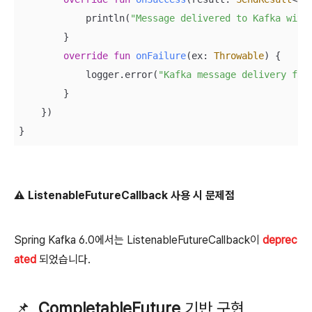
            println(
"Message delivered to Kafka with
        }

override
fun
onFailure
(ex: 
Throwable
)
 {

            logger.error(
"Kafka message delivery fai
        }

    })

}
⚠️ ListenableFutureCallback 사용 시 문제점
Spring Kafka 6.0에서는 ListenableFutureCallback이
deprec
ated
되었습니다.
📌
CompletableFuture
기반 구현